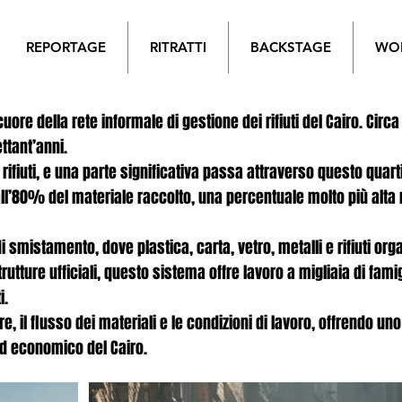
REPORTAGE
RITRATTI
BACKSTAGE
WO
cuore della rete informale di gestione dei rifiuti del Cairo. Ci
ettant’anni.
i rifiuti, e una parte significativa passa attraverso questo quar
all’80% del materiale raccolto, una percentuale molto più alta r
i smistamento, dove plastica, carta, vetro, metalli e rifiuti o
strutture ufficiali, questo sistema offre lavoro a migliaia di fam
i.
, il flusso dei materiali e le condizioni di lavoro, offrendo un
ed economico del Cairo.